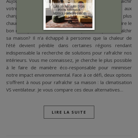
Aujourd’hui, parlons d’un sujet brûlant : comment rafraîchir
votre intérieur de manière éco-responsable face aux
changements climatiques et aux étés de plus en plus
chauds. Alors climatisation vs ventilateur? Comment faire le
bon choix pour un intérieur éco-responsable pour rafraîchir
sa maison? Il n’a échappé à personne que la chaleur de
l’été devient pénible dans certaines régions rendant
indispensable la recherche de solutions pour rafraîchir nos
intérieurs. Vous me connaissez, je cherche le plus possible
à le faire de manière éco-responsable pour minimiser
notre impact environnemental. Face à ce défi, deux options
s’offrent à nous pour rafraîchir sa maison : la climatisation
VS ventilateur. Je vous compare ces deux alternatives…
LIRE LA SUITE