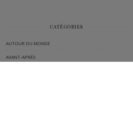
CATÉGORIES
AUTOUR DU MONDE
AVANT-APRÈS
BONHEUR
CHRONIQUES DÉCO
COULEURS
DÉFI DÉCO
DESIGN BIOPHILIQUE