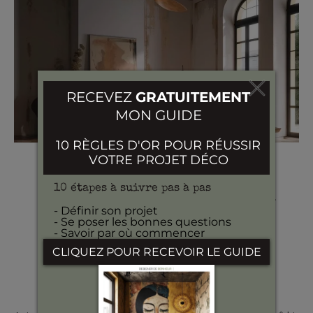
SLOW DÉCO
Comment rafraîchir sa
maison de façon éco-
responsable et
économique