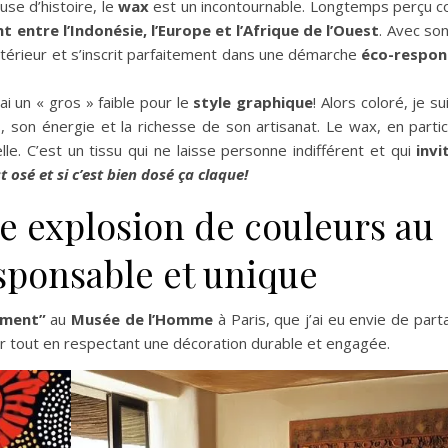
use d’histoire, le
wax
est un incontournable. Longtemps perçu
 entre l’Indonésie, l’Europe et l’Afrique de l’Ouest
. Avec so
ntérieur et s’inscrit parfaitement dans une démarche
éco-respons
ai un « gros » faible pour le
style graphique
! Alors coloré, je su
, son énergie et la richesse de son artisanat. Le wax, en particu
lle. C’est un tissu qui ne laisse personne indifférent et qui
inv
t osé et si c’est bien dosé ça claque!
ne explosion de couleurs au
esponsable et unique
ement”
au
Musée de l’Homme
à Paris, que j’ai eu envie de par
eur tout en respectant une décoration durable et engagée.