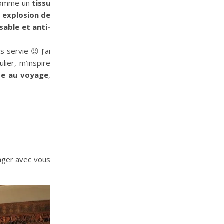
 comme un
tissu
n
explosion de
able et anti-
is servie 😉 J’ai
lier, m’inspire
ite au voyage
,
tager avec vous