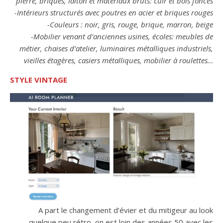
pierre, briques, laiton et matériaux bruts: cuir et bois foncés
-Intérieurs structurés avec poutres en acier et briques rouges
-Couleurs : noir, gris, rouge, brique, marron, beige
-Mobilier venant d’anciennes usines, écoles: meubles de
métier, chaises d’atelier, luminaires métalliques industriels,
vieilles étagères, casiers métalliques, mobilier à roulettes…
STYLE VINTAGE
A part le changement d’évier et du mitigeur au look
quelque peu rétro, on est loin des années 50 avec les