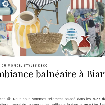
,
 DU MONDE
STYLES DÉCO
mbiance balnéaire à Biar
traces 😉 Nous nous sommes tellement baladé dans les
rues d
iliers… avant de trouver notre petite perle dans le
quartier Sa