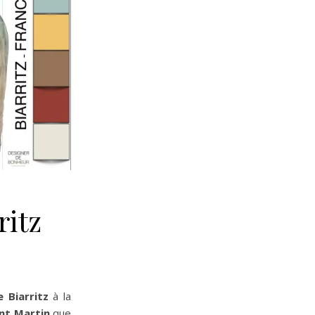
ritz
e Biarritz
à la
int Martin
que