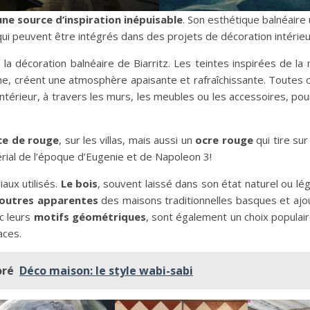
une source d’inspiration inépuisable
. Son esthétique balnéaire 
ui peuvent être intégrés dans des projets de décoration intérieu
 la décoration balnéaire de Biarritz. Les teintes inspirées de l
écume, créent une atmosphère apaisante et rafraîchissante. Toutes
ntérieur, à travers les murs, les meubles ou les accessoires, po
ce de rouge
, sur les villas, mais aussi un
ocre rouge
qui tire sur
érial de l’époque d’Eugenie et de Napoleon 3!
iaux utilisés.
Le bois
, souvent laissé dans son état naturel ou lég
outres apparentes
des maisons traditionnelles basques et ajo
ec leurs
motifs géométriques
, sont également un choix populair
aces.
oré
Déco maison: le style wabi-sabi