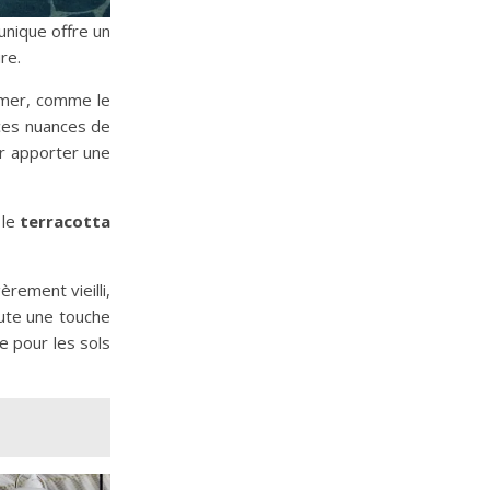
unique offre un
re.
a mer, comme le
 ces nuances de
ur apporter une
 le
terracotta
èrement vieilli,
ute une touche
e pour les sols