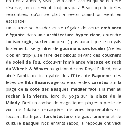
Bref on a adoré y vivre, on a aimé l’accueil qui nous a été
réservé, on en revient toujours pas! Beaucoup de belles
rencontres, qu’on se plait à revoir quand on vient en
escapade!
On a aimé se balader et se régaler de cette
ambiance
élégante
dans une
architecture hyper riche
, entendre
l’
océan rugir
,
surfer
(un peu….) pas autant que je croyais
finalement… se goinfrer de
gourmandises locales
(Aïe les
kilos en trop!!!), se faire des bisous devant des
couchers
de soleil de fou,
découvrir l’
ambiance vintage et rock
du Wheels & Waves
au guidon de nos Royal Enfield, on a
aimé l’ambiance incroyable des
fêtes de Bayonne
, des
fêtes de
Bibi Beaurivage
ou encore des
casetas
sur la
plage de la
côte des Basques
, méditer face à la mer au
rocher à la vierge
, faire du yoga sur la
plage de la
Milady
. Bref un combo de magnifiques plages à perte de
vue, de
falaises escarpées
, de
vues imprenables
sur
l’océan atlantique, d’
architecture
, de
gastronomie
et de
culture basque
! Nos enfants (ados) à l’époque ont vécu