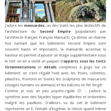
J’adore les
mansardes
, un des traits les plus distinctifs de
l’architecture du
Second Empire
(popularisés par
l’architecte français François Mansart). Ça donne un charme
fou! Sachant que les bâtiments Second Empire sont
souvent hauts et imposants, la mansarde accentue la
hauteur et permet d’ajouter un étage supplémentaire sous
le toit: on en a visité un paquet d’
apparts sous les toits
!
Ornementations
et
détails
complexes à gogo sur ce
bâtiment: on s’est régalé l’oeil avec les frises, colonnes,
pilastres, frontons et toutes les sculptures de mascarons
(visages humains ou animaux) et les balcons en fer forgé!
Comme je suis un peu psycho-rigide 🙂 , j’adore la
symétrie avec des façades hyper équilibrées et ordonnées
malgré les pavillons. D’ailleurs vu du ciel le bâtiment
représente un E, l’initiale d’Eugénie, la classe quand même