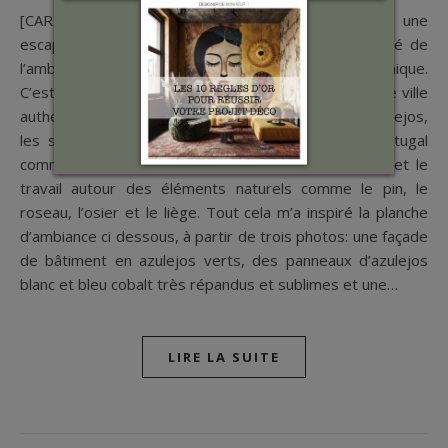
[CARNETS DÉCO AUTOUR DU MONDE] Après une
escapade à Lisbonne, je vous présente un concentré de
l’ambiance lisboète sous une ambiance rétro et graphique.
C’est vraiment comme ça que j’ai vu et ressenti cette ville
authentique, colorée et animée.On y retrouve les azulejos,
les sols pavés en bichromie, les symboles du Portugal
comme la sardine et l’hirondelle, la chaise Gonzalo et le
travail autour des éléments naturels comme le pin, le
roseau, l’osier et le liège. Tout cela m’a inspiré la planche
d’ambiance ci dessous, à partir de trois photos: une façade
de bâtiment en azulejos verts, des panneaux d’azulejos
blanc et bleu cobalt très répandus et sublimes et une…
LIRE LA SUITE