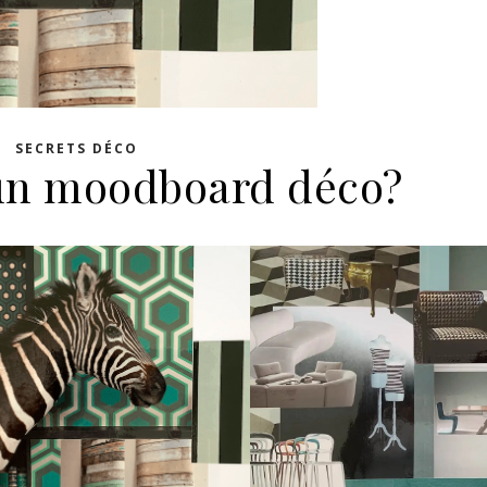
SECRETS DÉCO
 un moodboard déco?