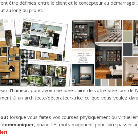
nt être définies entre le client et le concepteur au démarrage! C’
out au long du projet.
u d’humeur: pour avoir une idée claire de votre idée lors de l
ment à un architecte/décorateur-trice ce que vous voulez dans
tout
lorsque vous faites vos courses physiquement ou virtuelle
r communiquer
, quand les mots manquent pour faire passer 
ler!