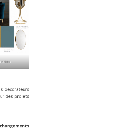
manien
es décorateurs
our des projets
 changements