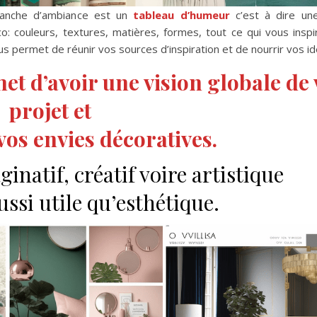
lanche d’ambiance est un
tableau d’humeur
c’est à dire u
 couleurs, textures, matières, formes, tout ce qui vous inspir
us permet de réunir vos sources d’inspiration et de nourrir vos i
met d’avoir une vision globale de
projet et
 vos envies décoratives.
ginatif, créatif voire artistique
aussi utile qu’esthétique.