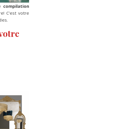
ne
compilation
e! C’est votre
dées.
 votre