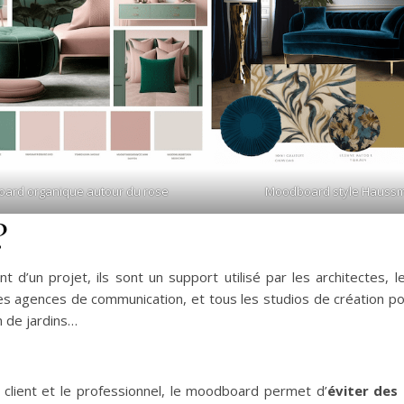
ard organique autour du rose
Moodboard style Hauss
?
’un projet, ils sont un support utilisé par les architectes, l
 les agences de communication, et tous les studios de création p
n de jardins…
e client et le professionnel, le moodboard permet d’
éviter des