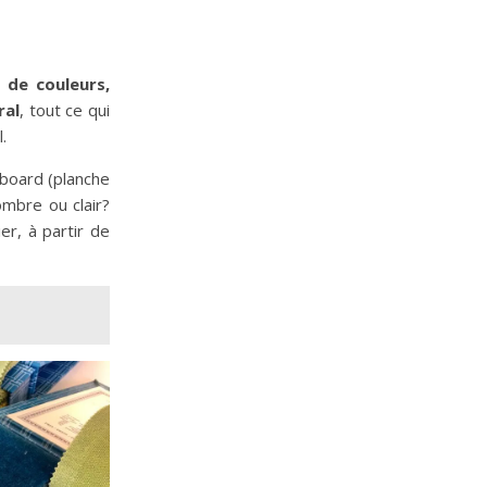
 de couleurs,
ral
, tout ce qui
l.
dboard (planche
ombre ou clair?
er, à partir de