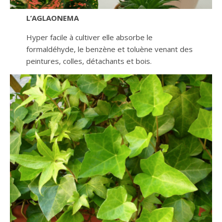
L’AGLAONEMA
Hyper facile à cultiver elle absorbe le
formaldéhyde, le benzène et toluène venant des
peintures, colles, détachants et bois.