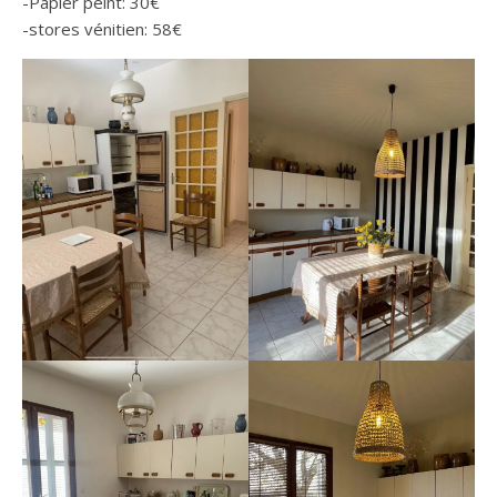
-Papier peint: 30€
-stores vénitien: 58€