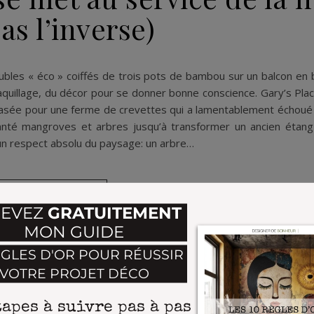
pas l’inverse)
les « éco » coiffés de trois pots de bambou sur un balcon en b
maquillage, du décor pour se donner bonne conscience. Gary’s Place,
t rasée pour une ferme de crevettes qui a lamentablement échoué 
planté mangroves et arbres jusqu’à transformer un ancien étang
c un respect absolu du paysage: un arbre…
LIRE LA SUITE
POURRIEZ AUSSI AIMER