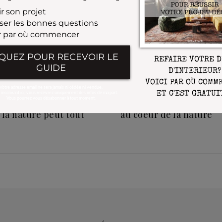
érieur vous épuise? Voici
Les couleurs tendance 
la nature peut tout
au coeur de la nature