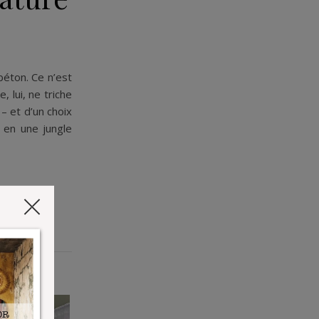
éton. Ce n’est
 lui, ne triche
– et d’un choix
 en une jungle