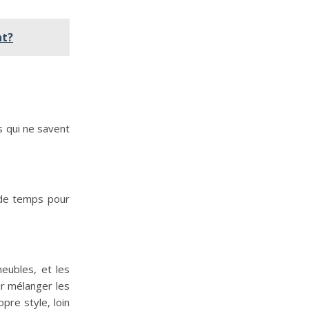
nt?
s qui ne savent
 de temps pour
eubles, et les
r mélanger les
pre style, loin