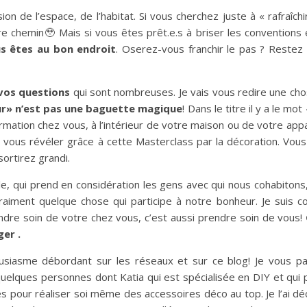
n de l’espace, de l’habitat. Si vous cherchez juste à « rafraîchi
 chemin🥹 Mais si vous êtes prêt.e.s à briser les conventions 
s êtes au bon endroit
. Oserez-vous franchir le pas ? Restez
vos questions
qui sont nombreuses. Je vais vous redire une ch
eur» n’est pas une baguette magique
! Dans le titre il y a le mo
nsformation chez vous, à l’intérieur de votre maison ou de votre ap
 vous révéler grâce à cette Masterclass par la décoration. Vous 
ortirez grandi.
ble, qui prend en considération les gens avec qui nous cohabitons
raiment quelque chose qui participe à notre bonheur. Je suis c
ndre soin de votre chez vous, c’est aussi prendre soin de vous!
ger .
usiasme débordant sur les réseaux et sur ce blog! Je vous pa
quelques personnes dont Katia qui est spécialisée en DIY et qui 
es pour réaliser soi même des accessoires déco au top. Je l’ai dé