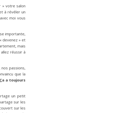
r » votre salon
et à révéler un
 avec moi vous
ose importante,
t « devenez » et
partement, mais
allez réussir à
, nos passions,
onvaincu que la
Ça a toujours
rtage un petit
partage sur les
couvert sur les