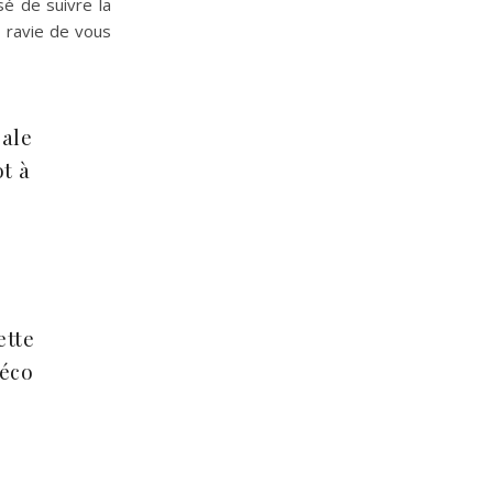
sé de suivre la
 ravie de vous
bale
t à
ette
déco