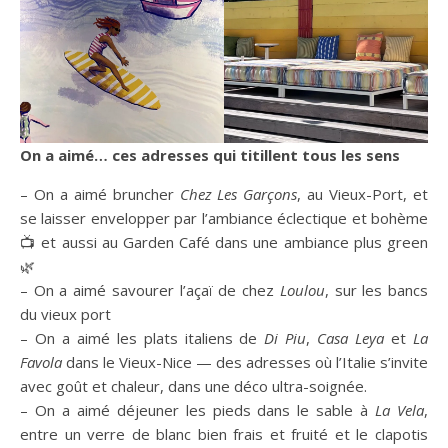
On a aimé… ces adresses qui titillent tous les sens
– On a aimé bruncher
Chez Les Garçons
, au Vieux-Port, et
se laisser envelopper par l’ambiance éclectique et bohème
📺 et aussi au Garden Café dans une ambiance plus green
🌿
– On a aimé savourer l’açaï de chez
Loulou
, sur les bancs
du vieux port
– On a aimé les plats italiens de
Di Piu
,
Casa Leya
et
La
Favola
dans le Vieux-Nice — des adresses où l’Italie s’invite
avec goût et chaleur, dans une déco ultra-soignée.
– On a aimé déjeuner les pieds dans le sable à
La Vela
,
entre un verre de blanc bien frais et fruité et le clapotis