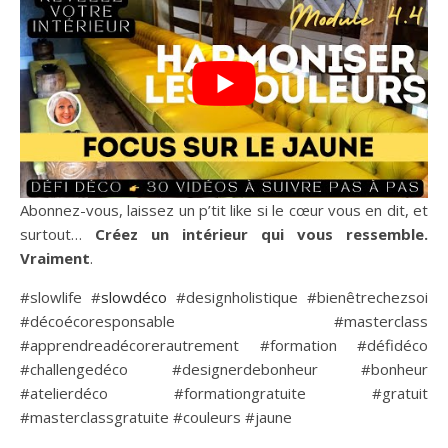
Abonnez-vous, laissez un p’tit like si le cœur vous en dit, et
surtout…
Créez un intérieur qui vous ressemble.
Vraiment
.
#slowlife #
slowdéco
#designholistique #bienêtrechezsoi
#décoécoresponsable #masterclass
#apprendreadécorerautrement #formation #défidéco
#challengedéco #designerdebonheur #bonheur
#atelierdéco #formationgratuite #gratuit
#masterclassgratuite #couleurs #jaune