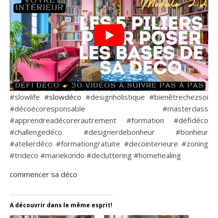
#slowlife #
slowdéco
#designholistique #bienêtrechezsoi
#décoécoresponsable #masterclass
#apprendreadécorerautrement #formation #défidéco
#challengedéco #designerdebonheur #bonheur
#atelierdéco #formationgratuite #decointerieure #zoning
#trideco #mariekondo #decluttering #homehealing
commencer sa déco
A découvrir dans le même esprit!