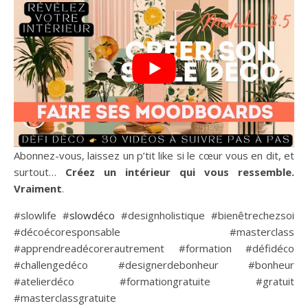
Abonnez-vous, laissez un p’tit like si le cœur vous en dit, et
surtout…
Créez un intérieur qui vous ressemble.
Vraiment
.
#slowlife #
slowdéco
#designholistique #bienêtrechezsoi
#décoécoresponsable #masterclass
#apprendreadécorerautrement #formation #défidéco
#challengedéco #designerdebonheur #bonheur
#atelierdéco #formationgratuite #gratuit
#masterclassgratuite