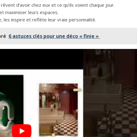
 rêvent d’avoir chez eux et ce qu’ils voient chaque jour.
 et maximiser leurs espaces.
e, les inspire et reflète leur vraie personnalité.
oré
6 astuces clés pour une déco « finie »