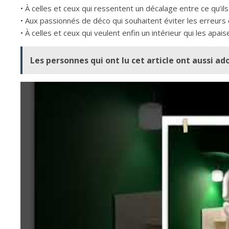
• À celles et ceux qui ressentent un décalage entre ce qu’ils
• Aux passionnés de déco qui souhaitent éviter les erreurs
• À celles et ceux qui veulent enfin un intérieur qui les apais
Les personnes qui ont lu cet article ont aussi ad